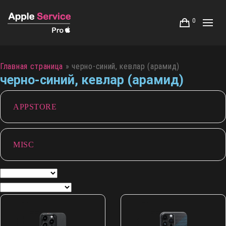
0
Главная страница
»
черно-синий, кевлар (арамид)
черно-синий, кевлар (арамид)
APPSTORE
MISC