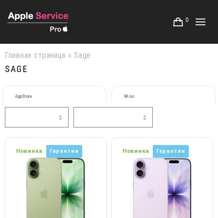
0
Главная страница
»
Sage
SAGE
AppStore
Misc
Новинка
Гарантии
Новинка
Гарантии