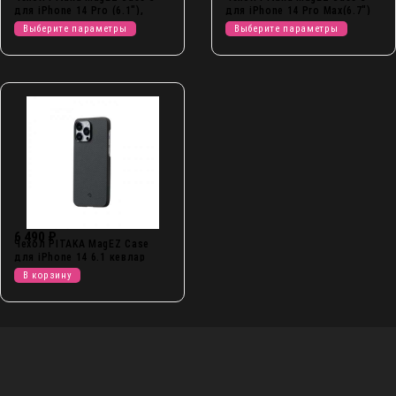
для iPhone 14 Pro (6.1″),
для iPhone 14 Pro Max(6.7″)
кевлар
кевлар
Выберите параметры
Выберите параметры
6 490
₽
Чехол PITAKA MagEZ Case
для iPhone 14 6.1 кевлар
(арамид)
В корзину