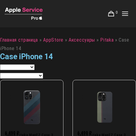
0
Главная страница
»
AppStore
»
Аксессуары
»
Pitaka
»
Case
iPhone 14
Case iPhone 14
6 490
₽
6 490
₽
Чехол Pitaka MagEZ Case 3
Чехол Pitaka MagEZ Case 3