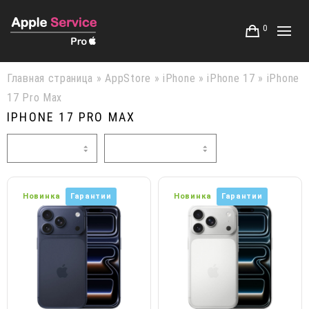
0
Главная страница
»
AppStore
»
iPhone
»
iPhone 17
»
iPhone
17 Pro Max
IPHONE 17 PRO MAX
Новинка
Гарантии
Новинка
Гарантии