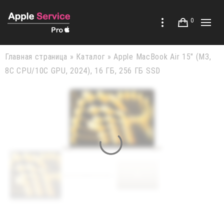
0
Главная страница
»
Каталог
»
Apple MacBook Air 15″ (M3,
8C CPU/10C GPU, 2024), 16 ГБ, 256 ГБ SSD