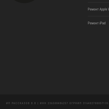
Ремонт Apple 
Ремонт iPad
ИП РАССКАЗОВ В.В | ИНН 236500486257 ОГРНИП 316402700057135