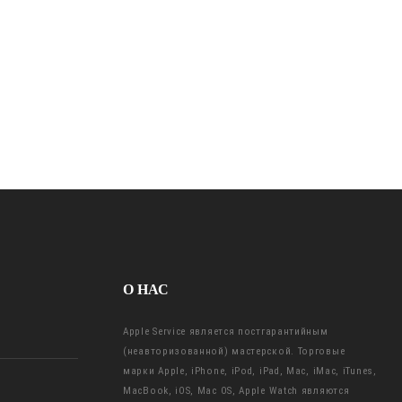
О НАС
Apple Service является постгарантийным
(неавторизованной) мастерской. Торговые
марки Apple, iPhone, iPod, iPad, Mac, iMac, iTunes,
MacBook, iOS, Mac OS, Apple Watch являются