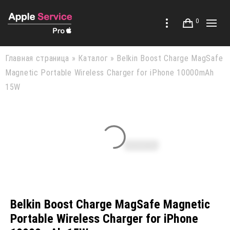
0
Главная страница
»
Каталог
»
Belkin Boost Charge MagSafe
Magnetic Portable Wireless Charger for iPhone 10000mAh
15W
Belkin Boost Charge MagSafe Magnetic
Portable Wireless Charger for iPhone