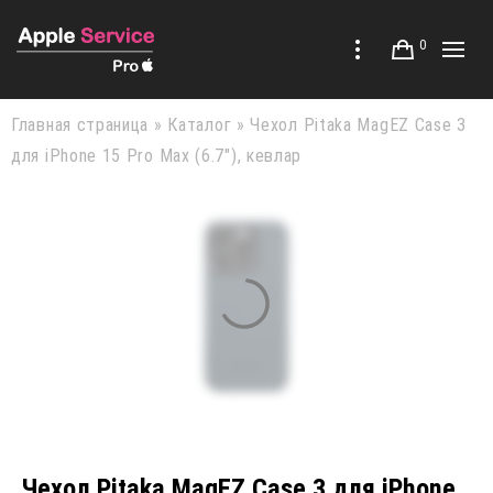
0
Главная страница
»
Каталог
»
Чехол Pitaka MagEZ Case 3
для iPhone 15 Pro Max (6.7″), кевлар
Чехол Pitaka MagEZ Case 3 для iPhone