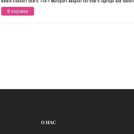
Belkin Connect USB-C 7-in-1 Multiport Adapter for USB-C laptops and table
В корзину
О НАС